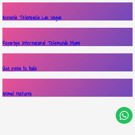
Asesoría Telenovela Las Vegas
Reportaje Internacional Telemundo Miami
Que pena tu boda
Animal Nocturno