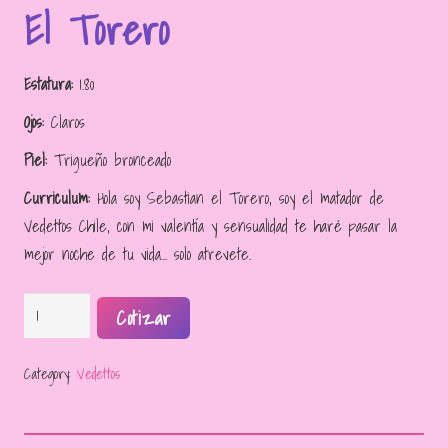
El Torero
Estatura:
1.80
Ojos:
Claros
Piel:
Trigueño bronceado
Curriculum:
Hola soy Sebastian el Torero, soy el matador de
Vedettos Chile, con mi valentía y sensualidad te haré pasar la
mejor noche de tu vida… solo atrevete.
El
Cotizar
Torero
quantity
Category:
Vedettos