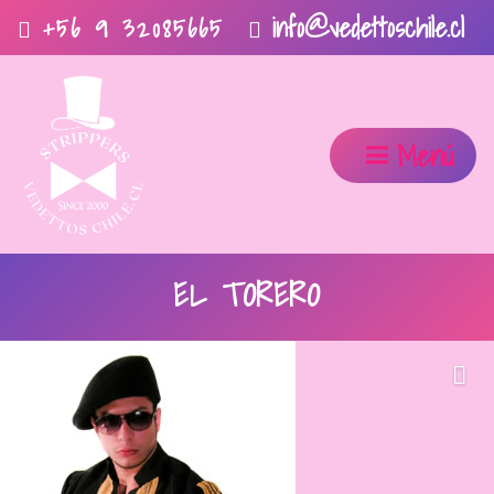
info@vedettoschile.cl
+56 9 32085665
Menú
EL TORERO