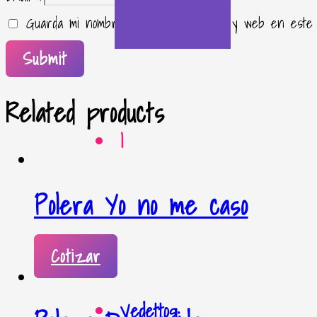
Guarda mi nombre, correo electrónico y web en este
Related products
|
Polera Yo no me caso
Cotizar
Vedettos