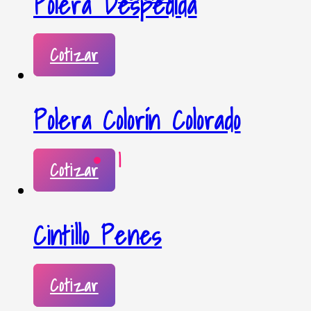
Polera Despedida
Cotizar
Polera Colorín Colorado
|
Cotizar
Cintillo Penes
Cotizar