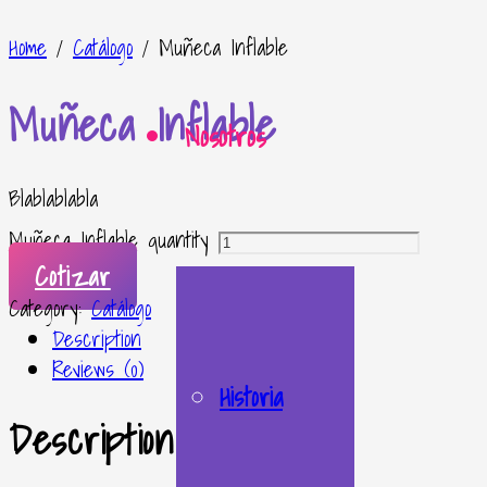
Home
/
Catálogo
/ Muñeca Inflable
Muñeca Inflable
Nosotros
Blablablabla
Muñeca Inflable quantity
Cotizar
Category:
Catálogo
Description
Reviews (0)
Historia
Description