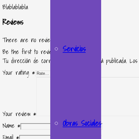
Blablablabla
Reviews
There are no reviews yet.
Servicios
Be the first to review “Muñeca Inflable”
Tu dirección de correo electrónico no será publicada.
Los
Your rating
*
Your review
*
Obras Sociales
Name
*
Email
*