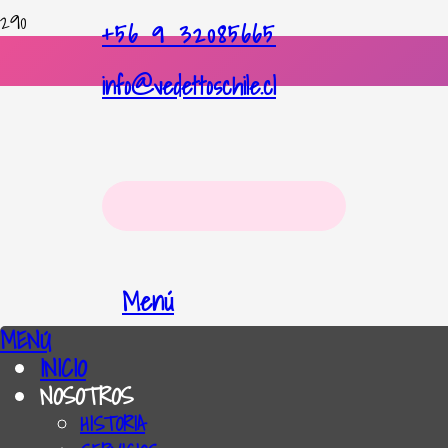
+56 9 32085665
info@vedettoschile.cl
Menú
MENÚ
INICIO
NOSOTROS
HISTORIA