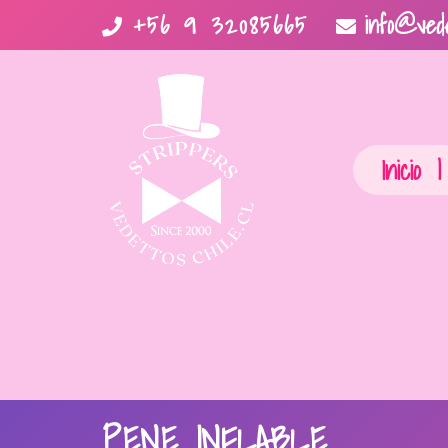
+56 9 32085665
info@vede
Inicio
|
PENE INFLABLE