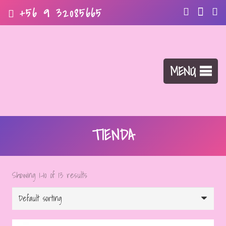
+56 9 32085665
MENÚ
TIENDA
Showing 1–10 of 13 results