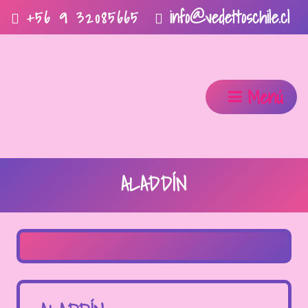
info@vedettoschile.cl
+56 9 32085665
Menú
ALADDÍN