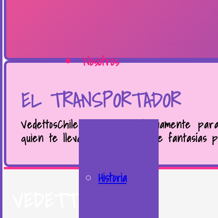
Nosotros
EL TRANSPORTADOR
VedettosChile te trae exclusivamente par
quien te llevará a un mundo de fantasías p
Historia
S VEDETTOS