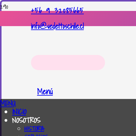
+56 9 32085665
info@vedettoschile.cl
Menú
MENÚ
INICIO
NOSOTROS
HISTORIA