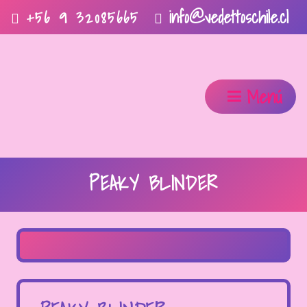
info@vedettoschile.cl
+56 9 32085665
Menú
PEAKY BLINDER