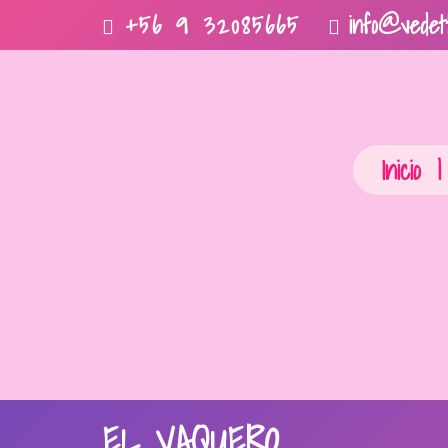
+56 9 32085665
info@vedett
Inicio
|
EL VAQUERO