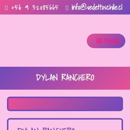
info@vedettoschile.cl
+56 9 32085665
Menú
DYLAN RANCHERO