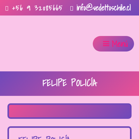
info@vedettoschile.cl
+56 9 32085665
Menú
FELIPE POLICÍA