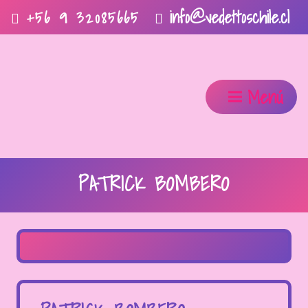
info@vedettoschile.cl
+56 9 32085665
Menú
PATRICK BOMBERO