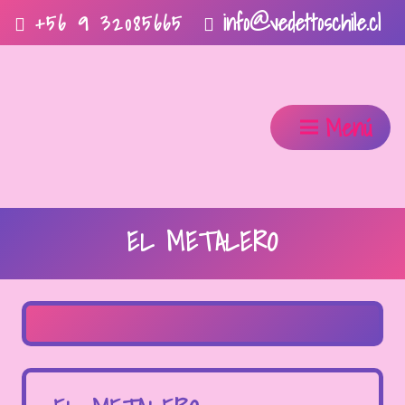
info@vedettoschile.cl
+56 9 32085665
Menú
EL METALERO