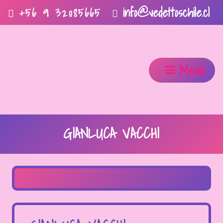
info@vedettoschile.cl
+56 9 32085665
Menú
GIANLUCA VACCHI